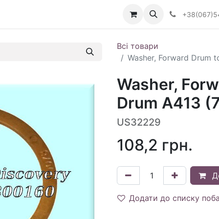
Визначити тип АКПП
+38(067)5
Всі товари
Washer, Forward Drum t
Washer, Forw
Drum A413 (7
US32229
108,2
грн.
Д
Додати до списку поб