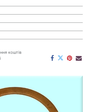
ення коштів
і