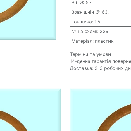
Вн. Ø
:
53.
Зовнішній Ø
:
63.
Товщина
:
1.5
№ на схемі
:
229
Матеріал
:
пластик
Терміни та умови
14-денна гарантія поверн
Доставка: 2-3 робочих дн