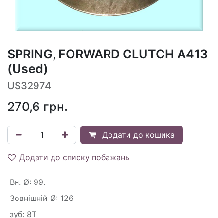
SPRING, FORWARD CLUTCH A413
(Used)
US32974
270,6
грн.
Додати до кошика
Додати до списку побажань
Вн. Ø
:
99.
Зовнішній Ø
:
126
зуб
:
8T