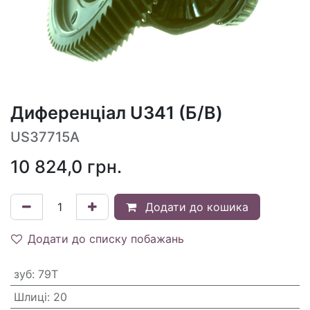
Диференціал U341 (Б/В)
US37715A
10 824,0
грн.
Додати до кошика
Додати до списку побажань
зуб
:
79T
Шлиці
:
20