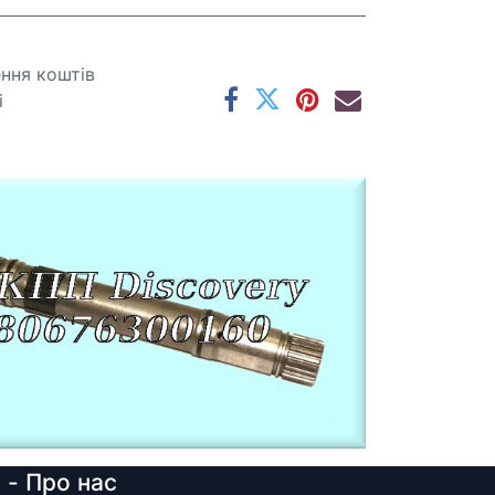
ення коштів
і
y
- Про нас