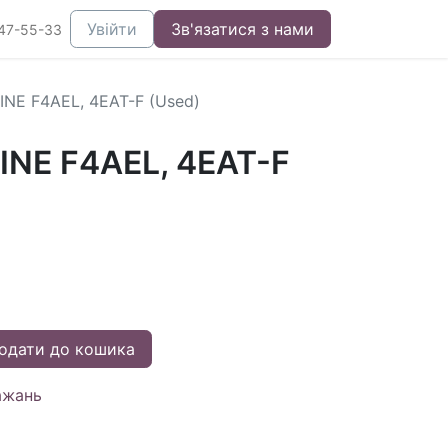
Увійти
Зв'язатися з нами
47-55-33
INE F4AEL, 4EAT-F (Used)
INE F4AEL, 4EAT-F
одати до кошика
ажань