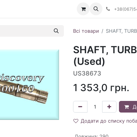
Визначити тип АКПП
+38(067)5
Всі товари
SHAFT, TURB
SHAFT, TURB
(Used)
US38673
1 353,0
грн.
Д
Додати до списку поб
Довжина
:
290