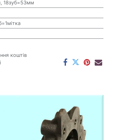
, 18зуб=53мм
б=1мітка
ення коштів
і