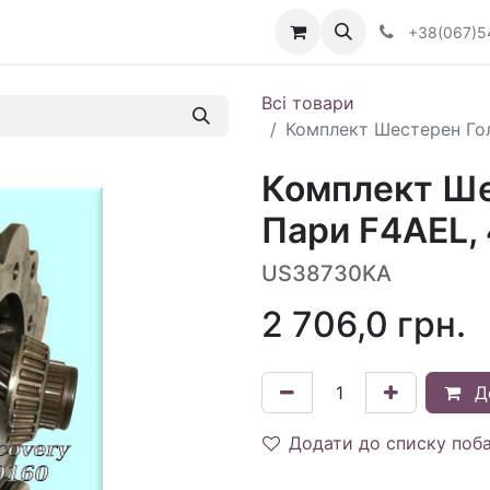
Визначити тип АКПП
+38(067)5
Всі товари
Комплект Шестерен Гол
Комплект Ше
Пари F4AEL, 
US38730KA
2 706,0
грн.
Д
Додати до списку поб