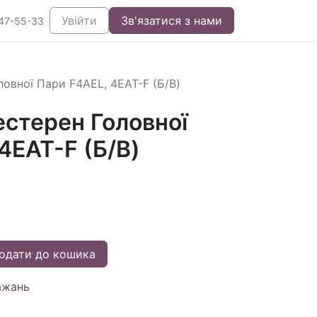
Увійти
Зв'язатися з нами
47-55-33
овної Пари F4AEL, 4EAT-F (Б/В)
стерен Головної
4EAT-F (Б/В)
одати до кошика
ажань