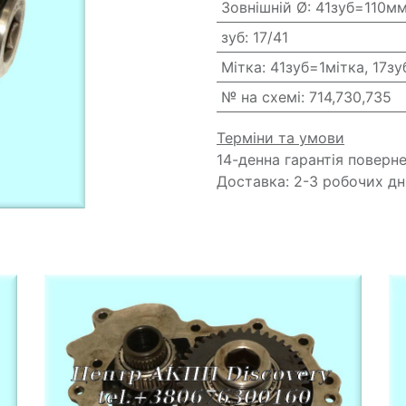
Зовнішній Ø
:
41зуб=110мм
зуб
:
17/41
Мітка
:
41зуб=1мітка, 17зу
№ на схемі
:
714,730,735
Терміни та умови
14-денна гарантія поверн
Доставка: 2-3 робочих дн