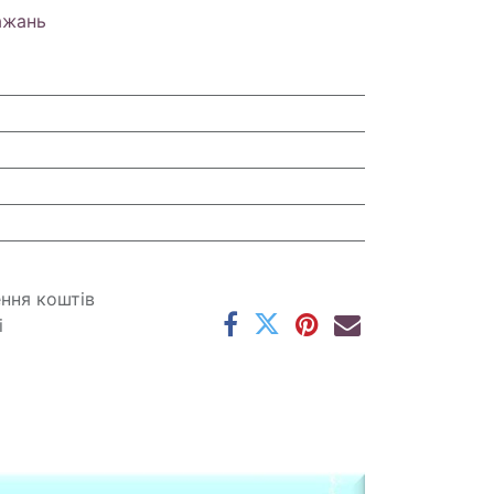
ажань
ення коштів
і