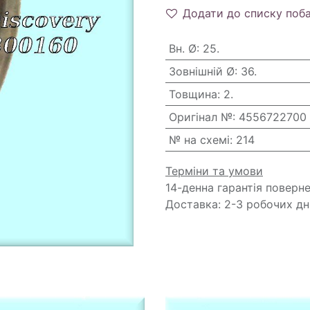
Додати до списку поб
Вн. Ø
:
25.
Зовнішній Ø
:
36.
Товщина
:
2.
Оригінал №
:
4556722700
№ на схемі
:
214
Терміни та умови
14-денна гарантія поверн
Доставка: 2-3 робочих дн