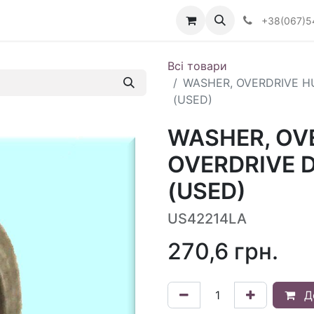
Визначити тип АКПП
+38(067)5
Всі товари
WASHER, OVERDRIVE H
(USED)
WASHER, OV
OVERDRIVE 
(USED)
US42214LA
270,6
грн.
Д