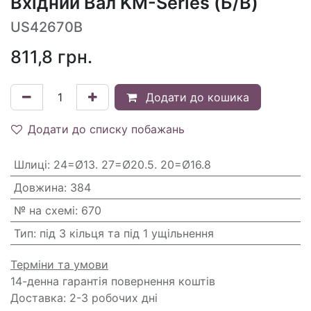
Вхідний Вал KM-Series (Б/В)
US42670B
811,8
грн.
Додати до кошика
Додати до списку побажань
Шлиці
:
24=Ø13. 27=Ø20.5. 20=Ø16.8
Довжина
:
384
№ на схемі
:
670
Тип
:
під 3 кільця та під 1 ущільнення
Терміни та умови
14-денна гарантія повернення коштів
Доставка: 2-3 робочих дні