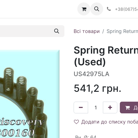
Визначити тип АКПП
+38(067)5
Всі товари
Spring Retur
Spring Retur
(Used)
US42975LA
541,2
грн.
Д
Додати до списку поб
Вн. Ø
:
64.