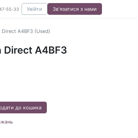
Увійти
Зв'язатися з нами
47-55-33
n Direct A4BF3 (Used)
n Direct A4BF3
одати до кошика
ажань