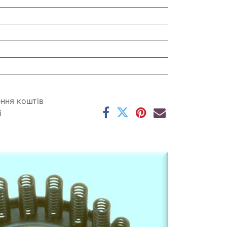
ення коштів
і