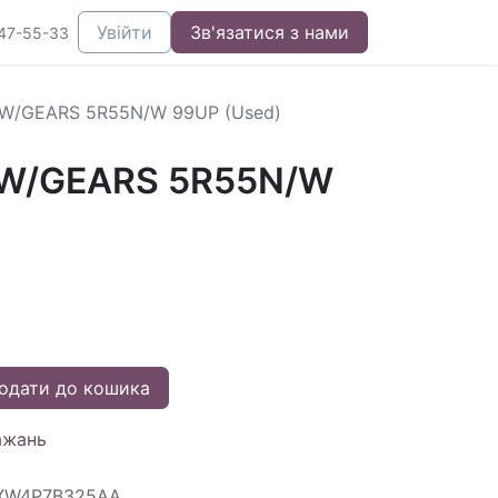
Увійти
Зв'язатися з нами
47-55-33
W/GEARS 5R55N/W 99UP (Used)
W/GEARS 5R55N/W
одати до кошика
ажань
XW4P7B325AA