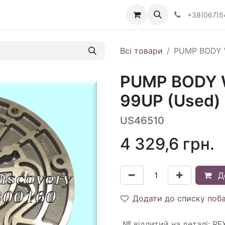
Визначити тип АКПП
+38(067)5
Всі товари
PUMP BODY 
PUMP BODY 
99UP (Used)
US46510
4 329,6
грн.
Д
Додати до списку поб
№ відлитий на деталі
:
RF