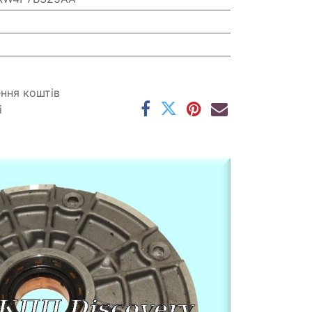
ення коштів
і