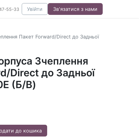
Увійти
Зв'язатися з нами
47-55-33
плення Пакет Forward/Direct до Задньої
орпуса Зчеплення
d/Direct до Задньої
E (Б/В)
одати до кошика