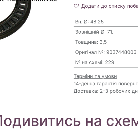
Додати до списку поб
Вн. Ø
:
48.25
Зовнішній Ø
:
71.
Товщина
:
3,5
Оригінал №
:
9037448006
№ на схемі
:
229
Терміни та умови
14-денна гарантія поверн
Доставка: 2-3 робочих дн
Подивитись на схем