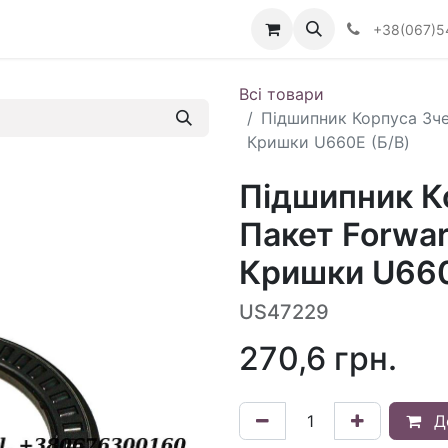
Визначити тип АКПП
+38(067)5
Всі товари
Підшипник Корпуса Зче
Кришки U660E (Б/В)
Підшипник К
Пакет Forwar
Кришки U660
US47229
270,6
грн.
Д