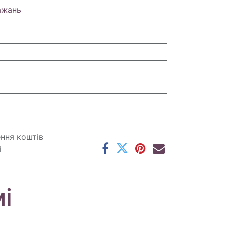
ажань
ення коштів
і
і