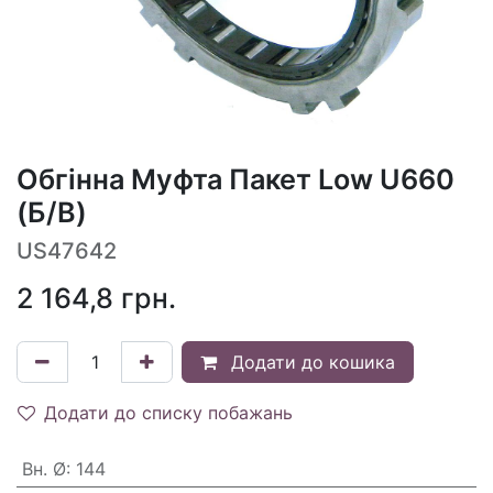
Обгінна Муфта Пакет Low U660
(Б/В)
US47642
2 164,8
грн.
Додати до кошика
Додати до списку побажань
Вн. Ø
:
144