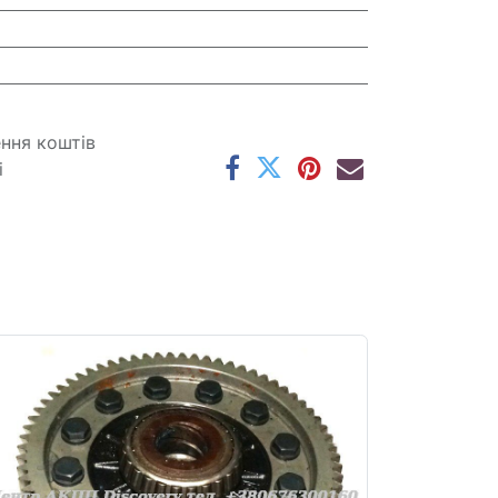
ення коштів
і