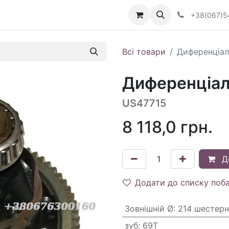
Визначити тип АКПП
+38(067)5
Всі товари
Диференціал
Диференціал
US47715
8 118,0
грн.
Д
Додати до списку поб
Зовнішній Ø
:
214 шестерн
зуб
:
69T