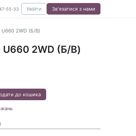
Увійти
Зв'язатися з нами
47-55-33
 U660 2WD (Б/В)
 U660 2WD (Б/В)
одати до кошика
ажань
і