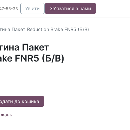
Увійти
Зв'язатися з нами
47-55-33
тина Пакет Reduction Brake FNR5 (Б/В)
тина Пакет
ake FNR5 (Б/В)
одати до кошика
ажань