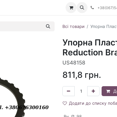
Визначити тип АКПП
+38(067)5
Всі товари
Упорна Плас
Упорна Плас
Reduction Br
US48158
811,8
грн.
Д
Додати до списку поб
Вн. Ø
:
98.