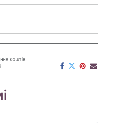
ення коштів
і
і