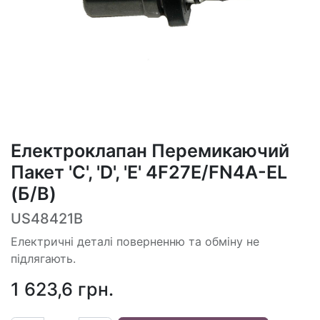
Електроклапан Перемикаючий
Пакет 'C', 'D', 'E' 4F27E/FN4A-EL
(Б/В)
US48421B
Електричні деталі поверненню та обміну не
підлягають.
1 623,6
грн.