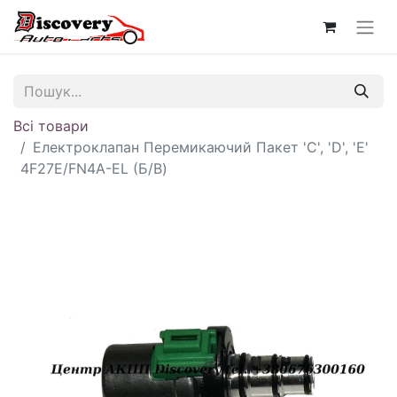
Всі товари
Електроклапан Перемикаючий Пакет 'C', 'D', 'E'
4F27E/FN4A-EL (Б/В)