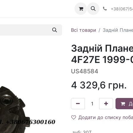
Визначити тип АКПП
+38(067)5
Всі товари
Задній План
Задній План
4F27E 1999-0
US48584
4 329,6
грн.
Д
Додати до списку поб
зуб
:
30T