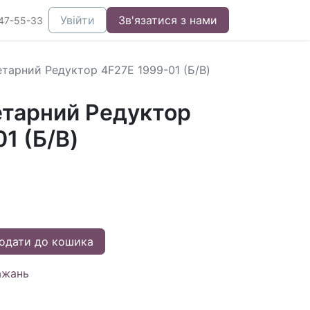
Увійти
Зв'язатися з нами
47-55-33
етарний Редуктор 4F27E 1999-01 (Б/В)
етарний Редуктор
1 (Б/В)
одати до кошика
ажань