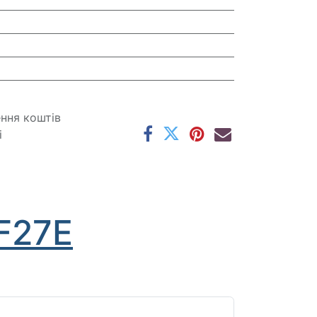
ення коштів
і
F27E