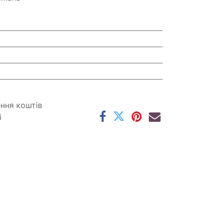
ення коштів
і