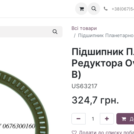
Визначити тип АКПП
+38(067)5
Всі товари
Підшипник Планетарног
Підшипник П
Редуктора O
В)
US63217
324,7
грн.
Д
Додати до списку поб