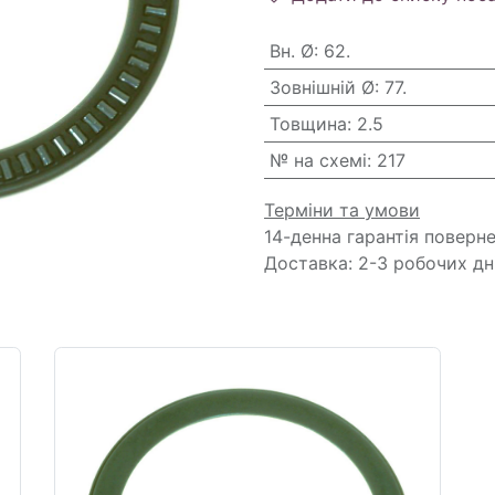
Вн. Ø
:
62.
Зовнішній Ø
:
77.
Товщина
:
2.5
№ на схемі
:
217
Терміни та умови
14-денна гарантія поверн
Доставка: 2-3 робочих дн