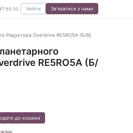
Увійти
Зв'язатися з нами
47-55-33
о Редуктора Overdrive RE5RO5A (Б/В)
ланетарного
verdrive RE5RO5A (Б/
одати до кошика
ажань