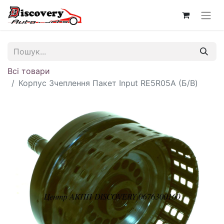
Всі товари
Корпус Зчеплення Пакет Input RE5R05A (Б/В)