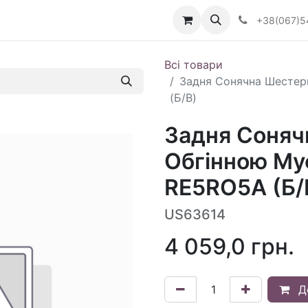
Визначити тип АКПП
+38(067)5
Всі товари
Задня Сонячна Шестер
(Б/В)
Задня Соняч
Обгінною Му
RE5RO5A (Б/
US63614
4 059,0
грн.
Д