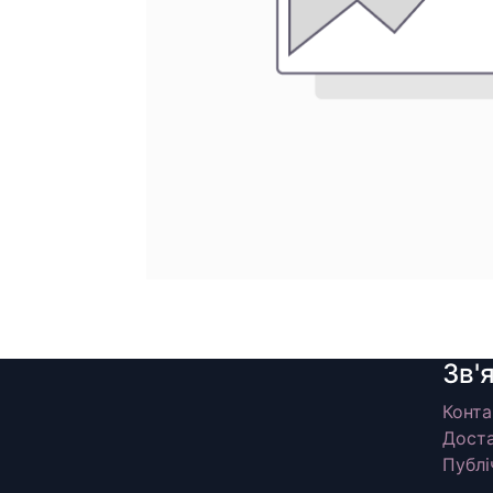
Зв'
Конта
Доста
Публі