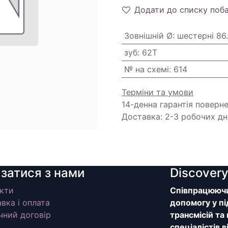
Додати до списку поб
Зовнішній Ø
:
шестерні 86
зуб
:
62T
№ на схемі
:
614
Терміни та умови
14-денна гарантія поверн
Доставка: 2-3 робочих дн
язатися з нами
Discover
кти
Співпрацюючи 
вка і оплата
допомогу у пі
чний договір
трансмісій та
спеціалістів 