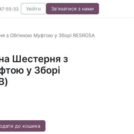
Увійти
Зв'язатися з нами
47-55-33
ня з Обгінною Муфтою у Зборі RE5RO5A
на Шестерня з
фтою у Зборі
В)
одати до кошика