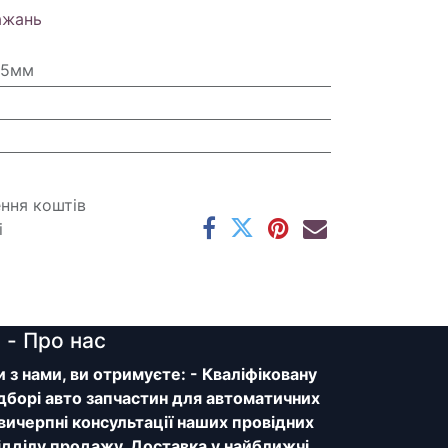
ажань
.5мм
ення коштів
і
y
- Про нас
з нами, ви отримуєте: - Кваліфіковану
дборі авто запчастин для автоматичних
 вичерпні консультації наших провідних
відділу продажу. Доставка у найближчі