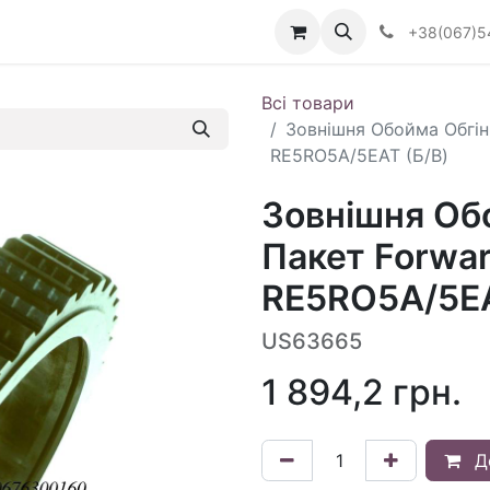
Визначити тип АКПП
+38(067)5
Всі товари
Зовнішня Обойма Обгін
RE5RO5A/5EAT (Б/В)
Зовнішня Об
Пакет Forwa
RE5RO5A/5EA
US63665
1 894,2
грн.
Д