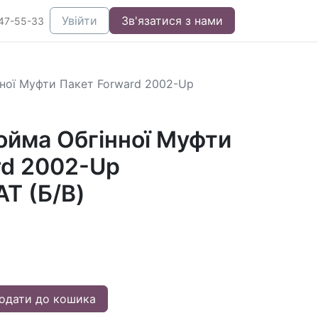
Увійти
Зв'язатися з нами
47-55-33
ної Муфти Пакет Forward 2002-Up
ойма Обгінної Муфти
rd 2002-Up
T (Б/В)
одати до кошика