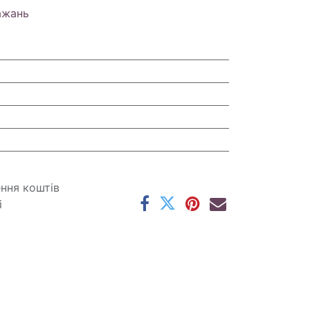
ажань
ення коштів
і