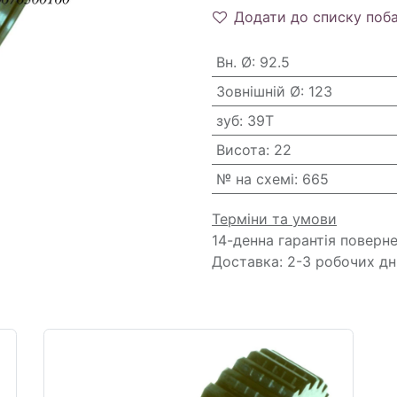
Додати до списку поб
Вн. Ø
:
92.5
Зовнішній Ø
:
123
зуб
:
39T
Висота
:
22
№ на схемі
:
665
Терміни та умови
14-денна гарантія поверн
Доставка: 2-3 робочих дн