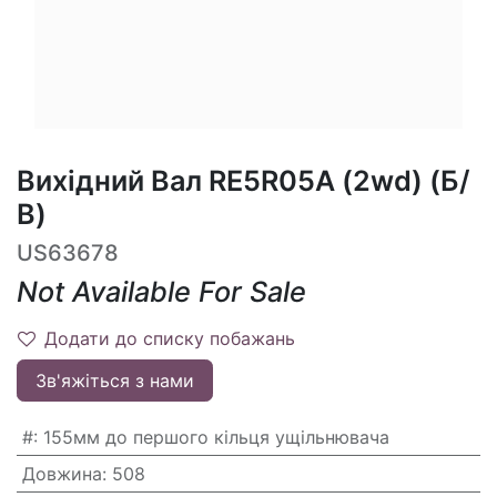
Вихідний Вал RE5R05A (2wd) (Б/
В)
US63678
Not Available For Sale
Додати до списку побажань
Зв'яжіться з нами
#
:
155мм до першого кільця ущільнювача
Довжина
:
508