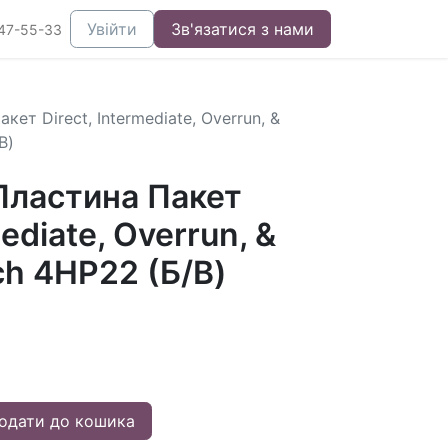
Увійти
Зв'язатися з нами
47-55-33
ет Direct, Intermediate, Overrun, &
В)
ластина Пакет
mediate, Overrun, &
ch 4HP22 (Б/В)
одати до кошика