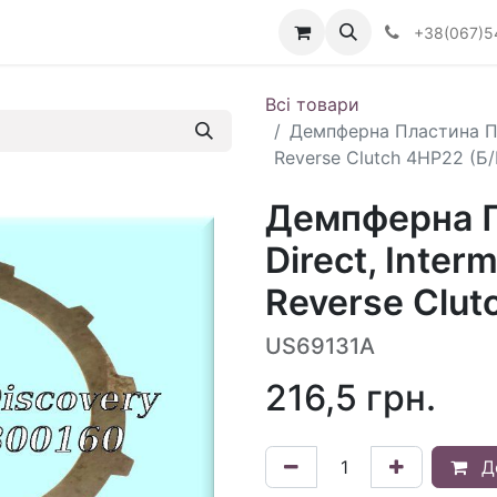
Визначити тип АКПП
+38(067)5
Всі товари
Демпферна Пластина Пак
Reverse Clutch 4HP22 (Б/
Демпферна П
Direct, Inter
Reverse Clut
US69131A
216,5
грн.
Д