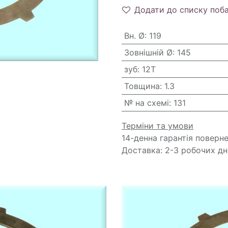
Додати до списку поб
Вн. Ø
:
119
Зовнішній Ø
:
145
зуб
:
12T
Товщина
:
1.3
№ на схемі
:
131
Терміни та умови
14-денна гарантія поверн
Доставка: 2-3 робочих дн