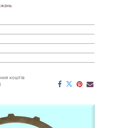
ажань
ення коштів
і