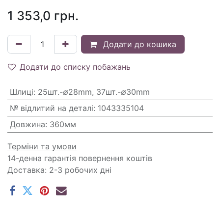
1 353,0
грн.
Додати до кошика
Додати до списку побажань
Шлиці
:
25шт.-∅28mm, 37шт.-∅30mm
№ відлитий на деталі
:
1043335104
Довжина
:
360мм
Терміни та умови
14-денна гарантія повернення коштів
Доставка: 2-3 робочих дні