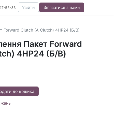
Увійти
Зв'язатися з нами
47-55-33
 Forward Clutch (A Clutch) 4HP24 (Б/В)
лення Пакет Forward
utch) 4HP24 (Б/В)
одати до кошика
ажань