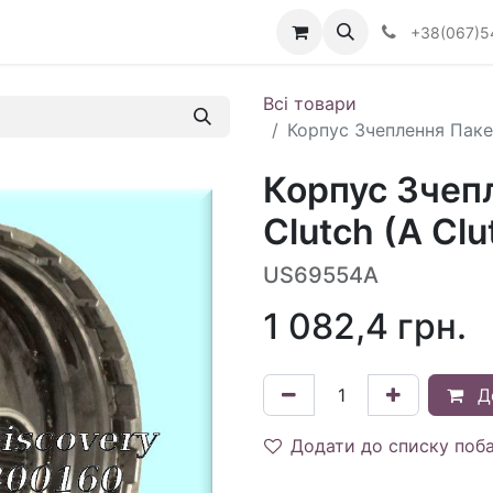
Визначити тип АКПП
+38(067)5
Всі товари
Корпус Зчеплення Пакет
Корпус Зчеп
Clutch (A Cl
US69554A
1 082,4
грн.
Д
Додати до списку поб