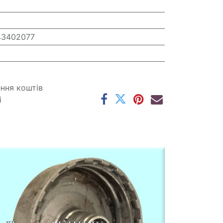
43402077
ення коштів
і