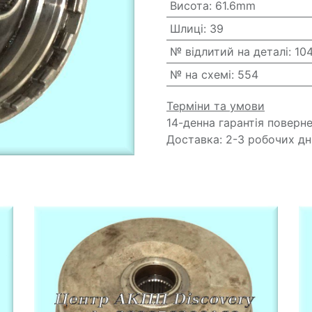
Висота
:
61.6mm
Шлиці
:
39
№ відлитий на деталі
:
10
№ на схемі
:
554
Терміни та умови
14-денна гарантія поверн
Доставка: 2-3 робочих дн