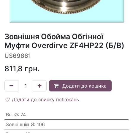
Зовнішня Обойма Обгінної
Муфти Overdirve ZF4HP22 (Б/В)
US69661
811,8
грн.
Додати до кошика
Додати до списку побажань
Вн. Ø
:
74.
Зовнішній Ø
:
106