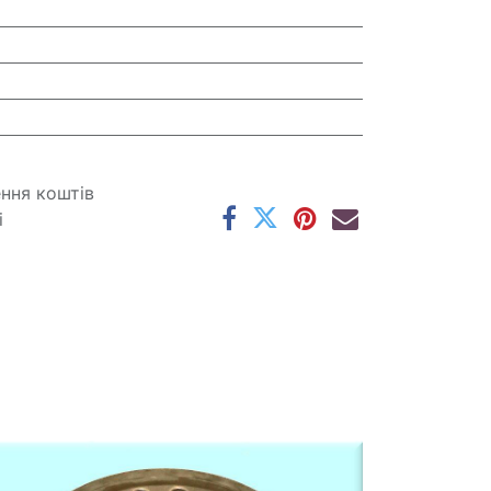
ення коштів
і