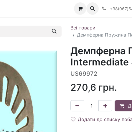
Визначити тип АКПП
+38(067)5
Всі товари
Демпферна Пружина Пак
Демпферна 
Intermediate
US69972
270,6
грн.
Д
Додати до списку поб