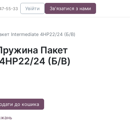
Увійти
Зв'язатися з нами
47-55-33
ет Intermediate 4HP22/24 (Б/В)
Пружина Пакет
 4HP22/24 (Б/В)
одати до кошика
ажань