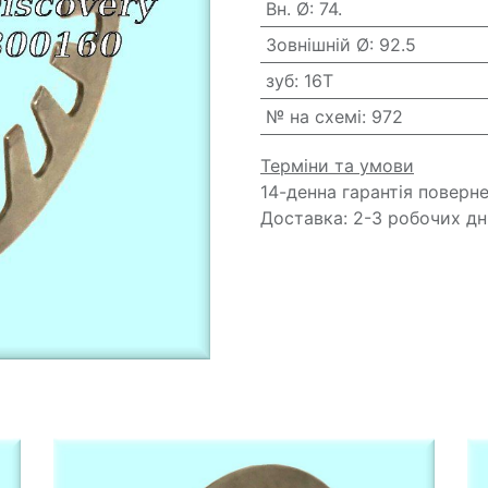
Вн. Ø
:
74.
Зовнішній Ø
:
92.5
зуб
:
16T
№ на схемі
:
972
Терміни та умови
14-денна гарантія поверн
Доставка: 2-3 робочих дн