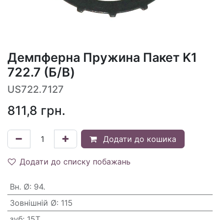
Демпферна Пружина Пакет K1
722.7 (Б/В)
US722.7127
811,8
грн.
Додати до кошика
Додати до списку побажань
Вн. Ø
:
94.
Зовнішній Ø
:
115
зуб
:
15T