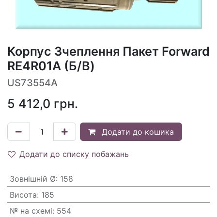
Корпус Зчеплення Пакет Forward
RE4R01A (Б/В)
US73554A
5 412,0
грн.
Додати до кошика
Додати до списку побажань
Зовнішній Ø
:
158
Висота
:
185
№ на схемі
:
554