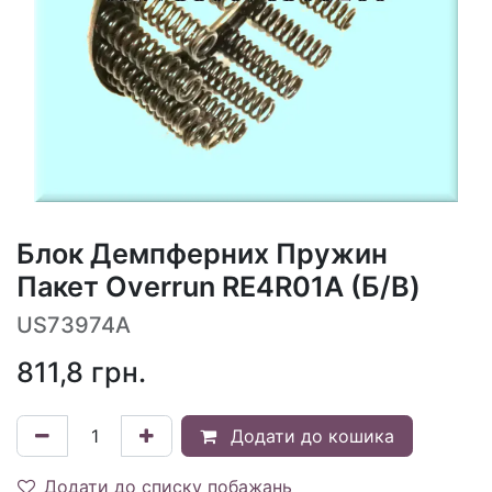
Блок Демпферних Пружин
Пакет Overrun RE4R01A (Б/В)
US73974A
811,8
грн.
Додати до кошика
Додати до списку побажань