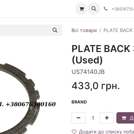
Визначити тип АКПП
+38(067)5
Всі товари
PLATE BACK 
PLATE BACK 
(Used)
US74140JB
433,0
грн.
BRAND
Д
Додати до списку поб