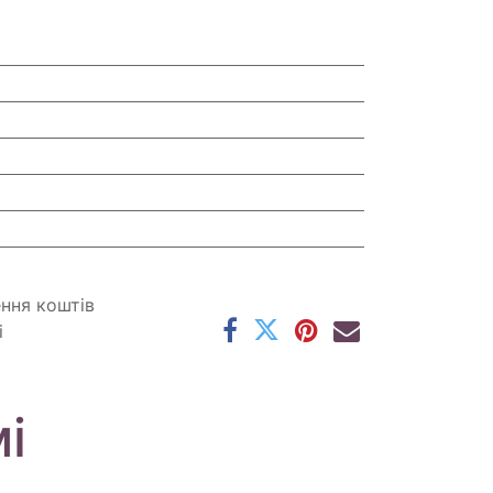
ення коштів
і
і