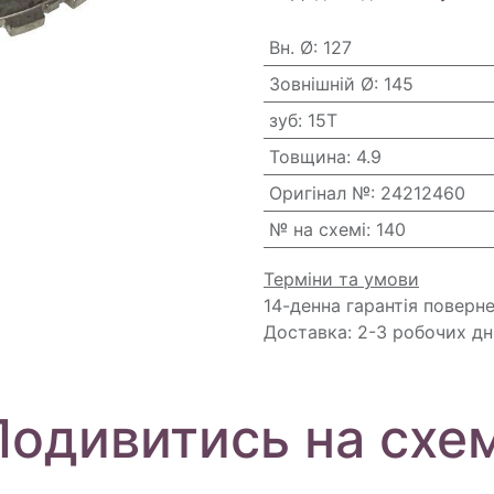
Вн. Ø
:
127
Зовнішній Ø
:
145
зуб
:
15T
Товщина
:
4.9
Оригінал №
:
24212460
№ на схемі
:
140
Терміни та умови
14-денна гарантія поверн
Доставка: 2-3 робочих дн
Подивитись на схем