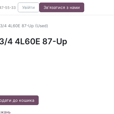
Увійти
Зв'язатися з нами
47-55-33
3/4 4L60E 87-Up (Used)
3/4 4L60E 87-Up
одати до кошика
ажань