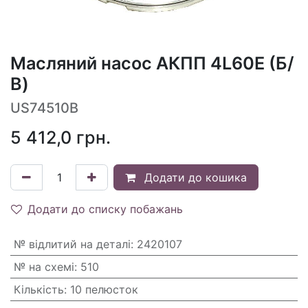
Масляний насос АКПП 4L60E (Б/
В)
US74510B
5 412,0
грн.
Додати до кошика
Додати до списку побажань
№ відлитий на деталі
:
2420107
№ на схемі
:
510
Кількість
:
10 пелюсток