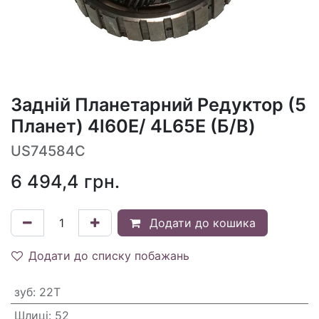
Задній Планетарний Редуктор (5
Планет) 4l60E/ 4L65E (Б/В)
US74584С
6 494,4
грн.
Додати до кошика
Додати до списку побажань
зуб
:
22T
Шлиці
:
52