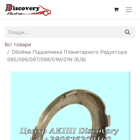
Всі товари
Обойма Підшипника Планетарного Редуктора
095/096/097/098/01M/01N (Б/В)