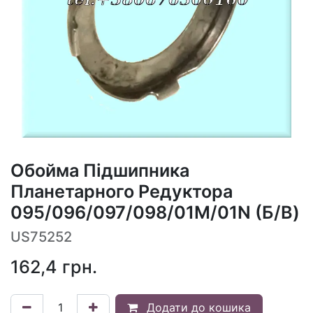
Обойма Підшипника
Планетарного Редуктора
095/096/097/098/01M/01N (Б/В)
US75252
162,4
грн.
Додати до кошика