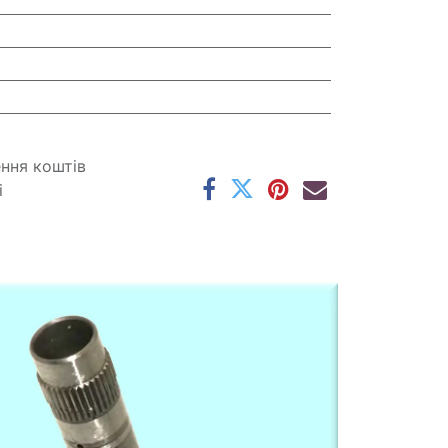
ення коштів
і