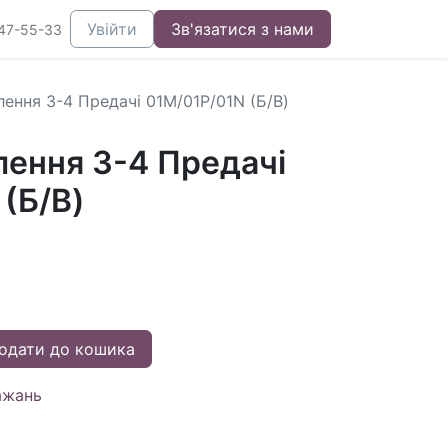
Увійти
Зв'язатися з нами
47-55-33
ення 3-4 Предачі 01M/01P/01N (Б/В)
лення 3-4 Предачі
(Б/В)
одати до кошика
ажань