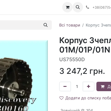
Визначити тип АКПП
+38(067)5
Всі товари
Корпус Зчепл
Корпус Зчеп
01M/01P/01N 
US75550D
3 247,2
грн.
Д
Додати до списку поб
Зовнішній Ø
:
104