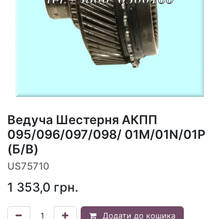
Ведуча Шестерня АКПП
095/096/097/098/ 01M/01N/01P
(Б/В)
US75710
1 353,0
грн.
Додати до кошика