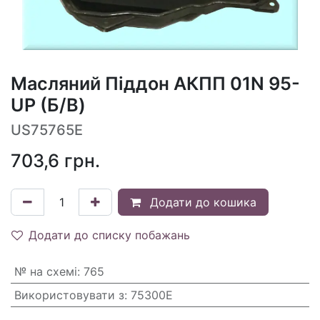
Масляний Піддон АКПП 01N 95-
UP (Б/В)
US75765E
703,6
грн.
Додати до кошика
Додати до списку побажань
№ на схемі
:
765
Використовувати з
:
75300E