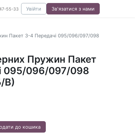
Увійти
Зв'язатися з нами
47-55-33
ин Пакет 3-4 Передачі 095/096/097/098
рних Пружин Пакет
і 095/096/097/098
/В)
одати до кошика