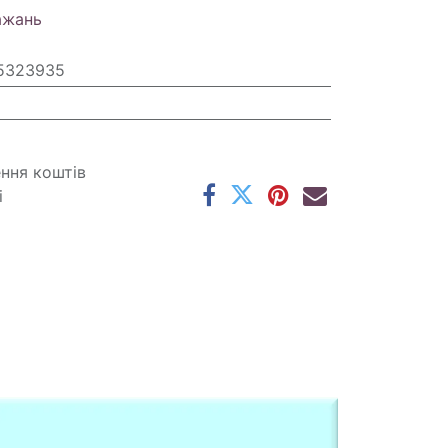
ажань
5323935
ення коштів
і