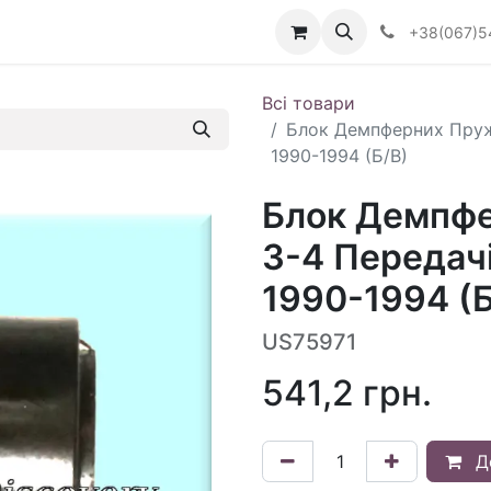
Визначити тип АКПП
+38(067)5
Всі товари
Блок Демпферних Пруж
1990-1994 (Б/В)
Блок Демпфе
3-4 Передач
1990-1994 (Б
US75971
541,2
грн.
Д