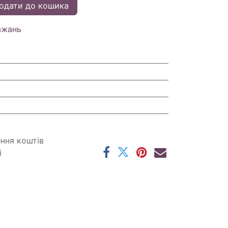
одати до кошика
ажань
ення коштів
і