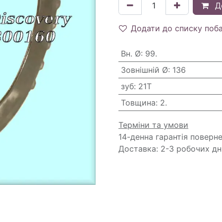
Д
Додати до списку поб
Вн. Ø
:
99.
Зовнішній Ø
:
136
зуб
:
21T
Товщина
:
2.
Терміни та умови
14-денна гарантія поверн
Доставка: 2-3 робочих дн