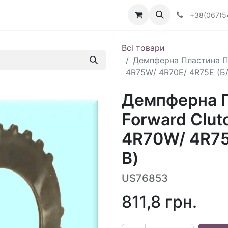
Визначити тип АКПП
+38(067)5
Всі товари
Демпферна Пластина П
4R75W/ 4R70E/ 4R75E (Б/
Демпферна П
Forward Clut
4R70W/ 4R75
В)
US76853
811,8
грн.