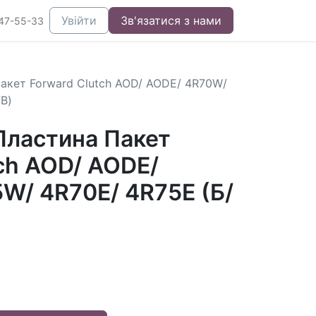
Увійти
Зв'язатися з нами
47-55-33
акет Forward Clutch AOD/ AODE/ 4R70W/
В)
ластина Пакет
ch AOD/ AODE/
W/ 4R70E/ 4R75E (Б/