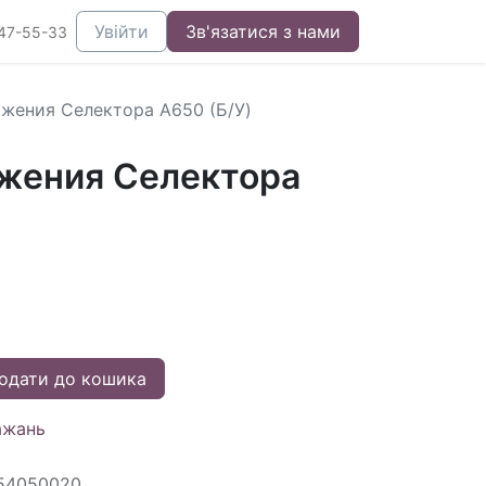
Увійти
Зв'язатися з нами
47-55-33
жения Селектора A650 (Б/У)
жения Селектора
одати до кошика
ажань
54050020