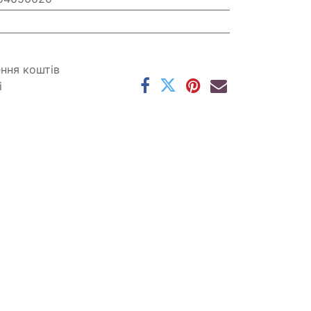
ення коштів
і