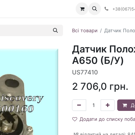
Визначити тип АКПП
+38(067)5
Всі товари
Датчик Поло
Датчик Поло
A650 (Б/У)
US77410
2 706,0
грн.
Д
Додати до списку поб
№ відлитий на деталі
:
84