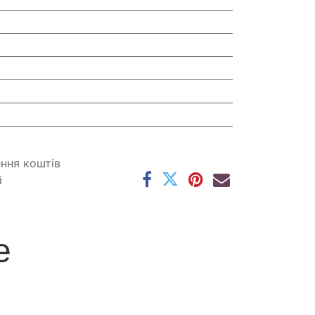
6
ення коштів
і
е