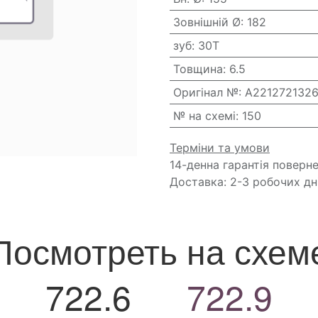
Зовнішній Ø
:
182
зуб
:
30T
Товщина
:
6.5
Оригінал №
:
A221272132
№ на схемі
:
150
Терміни та умови
14-денна гарантія поверн
Доставка: 2-3 робочих дн
Посмотреть на схем
722.6
722.9