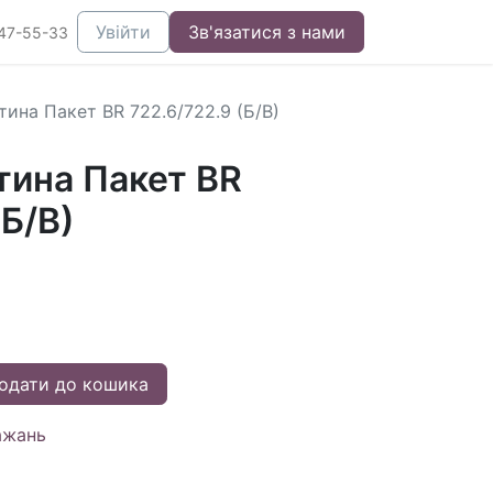
Увійти
Зв'язатися з нами
47-55-33
ина Пакет BR 722.6/722.9 (Б/B)
тина Пакет BR
(Б/B)
одати до кошика
ажань