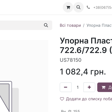
Визначити тип АКПП
+38(067)5
Всі товари
Упорна Пласт
Упорна Плас
722.6/722.9 
US78150
1 082,4
грн.
Д
Додати до списку поб
Вн. Ø
:
155