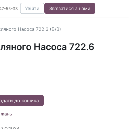
Увійти
Зв'язатися з нами
47-55-33
ляного Насоса 722.6 (Б/В)
ляного Насоса 722.6
одати до кошика
ажань
02721024