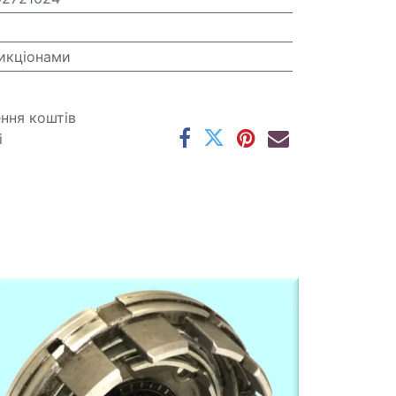
икціонами
ення коштів
і