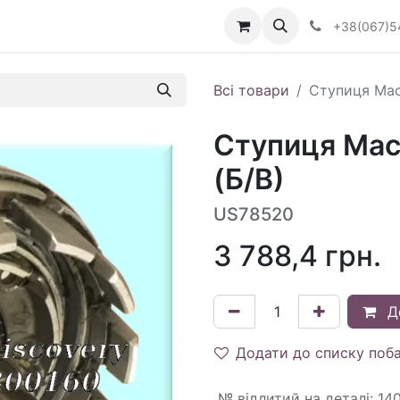
Визначити тип АКПП
+38(067)5
Всі товари
Ступиця Мас
Ступиця Мас
(Б/В)
US78520
3 788,4
грн.
Д
Додати до списку поб
№ відлитий на деталі
:
14