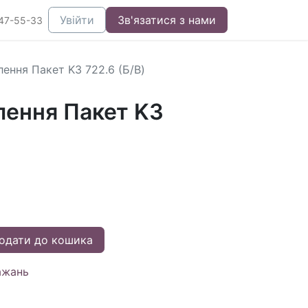
Увійти
Зв'язатися з нами
47-55-33
ення Пакет K3 722.6 (Б/В)
лення Пакет K3
одати до кошика
ажань