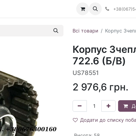
Визначити тип АКПП
+38(067)5
Всі товари
Корпус Зчепл
Корпус Зчеп
722.6 (Б/В)
US78551
2 976,6
грн.
Д
Додати до списку поб
Висота
:
58