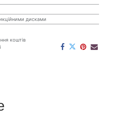
икційними дисками
ення коштів
і
е