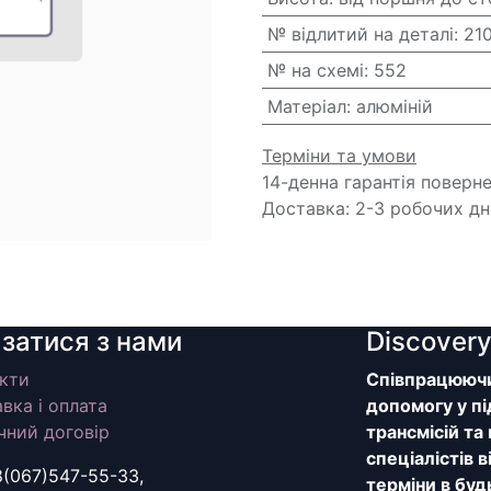
№ відлитий на деталі
:
21
№ на схемі
:
552
Матеріал
:
алюміній
Терміни та умови
14-денна гарантія поверн
Доставка: 2-3 робочих дн
язатися з нами
Discover
кти
Співпрацюючи 
вка і оплата
допомогу у пі
чний договір
трансмісій та
спеціалістів 
8(067)547-55-33,
терміни в буд