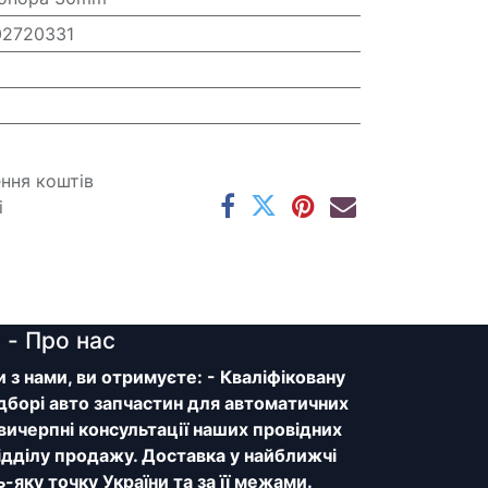
02720331
ення коштів
і
y
- Про нас
з нами, ви отримуєте: - Кваліфіковану
дборі авто запчастин для автоматичних
 вичерпні консультації наших провідних
відділу продажу. Доставка у найближчі
ь-яку точку України та за її межами.