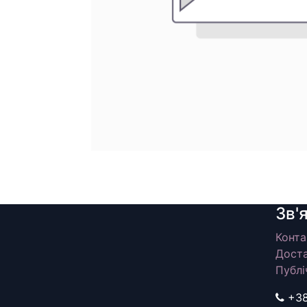
Зв'
Конта
Доста
Публі
+3