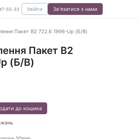
Увійти
Зв'язатися з нами
47-55-33
лення Пакет B2 722.6 1996-Up (Б/В)
лення Пакет B2
p (Б/В)
одати до кошика
ажань
топора 30mm