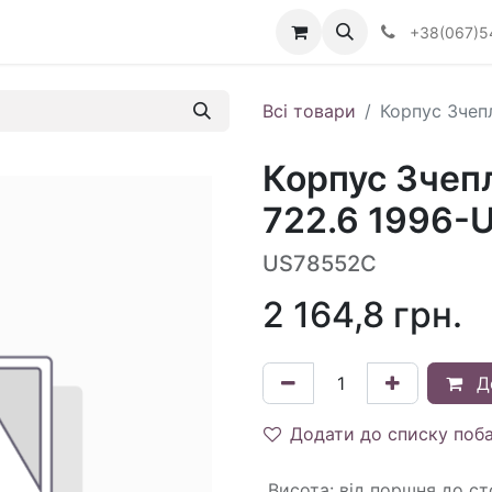
Визначити тип АКПП
+38(067)5
Всі товари
Корпус Зчеп
Корпус Зчеп
722.6 1996-U
US78552C
2 164,8
грн.
Д
Додати до списку поб
Висота
:
від поршня до с