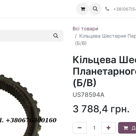
Визначити тип АКПП
+38(067)5
Всі товари
Кільцева Шестерня Пе
(Б/В)
Кільцева Ше
Планетарног
(Б/В)
US78594A
3 788,4
грн.
Д