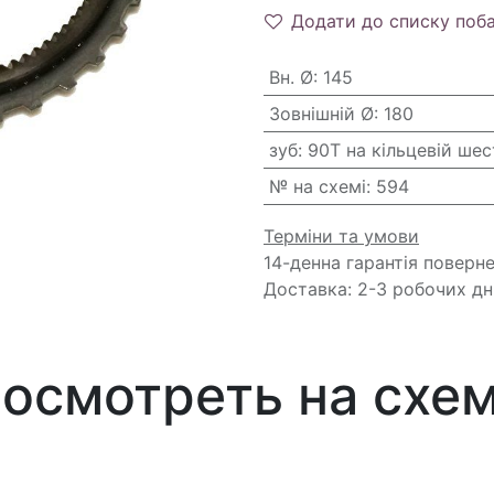
Додати до списку поб
Вн. Ø
:
145
Зовнішній Ø
:
180
зуб
:
90T на кільцевій шес
№ на схемі
:
594
Терміни та умови
14-денна гарантія поверн
Доставка: 2-3 робочих дн
осмотреть на схе