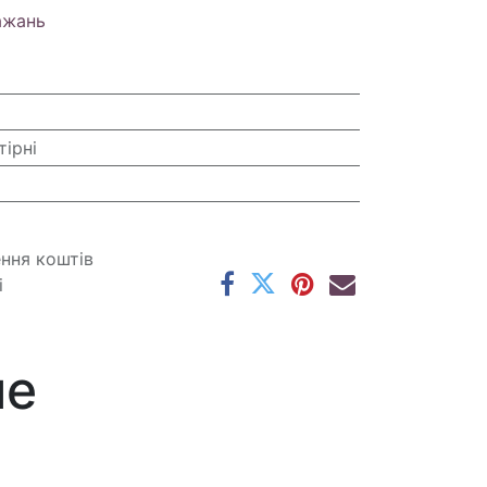
ажань
тірні
ення коштів
і
ме