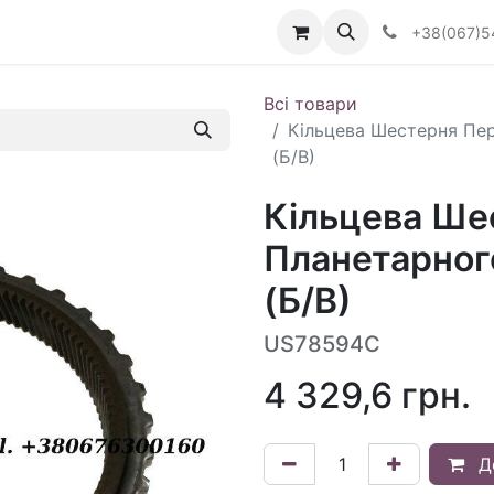
Визначити тип АКПП
+38(067)5
Всі товари
Кільцева Шестерня Пе
(Б/В)
Кільцева Ше
Планетарног
(Б/В)
US78594C
4 329,6
грн.
Д