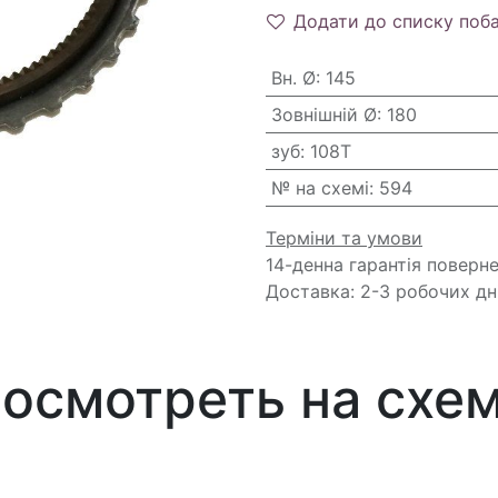
Додати до списку поб
Вн. Ø
:
145
Зовнішній Ø
:
180
зуб
:
108T
№ на схемі
:
594
Терміни та умови
14-денна гарантія поверн
Доставка: 2-3 робочих дн
осмотреть на схе