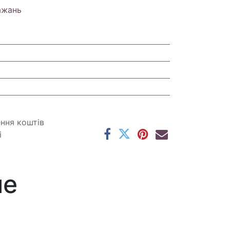
ажань
ення коштів
і
ме