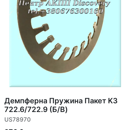
Демпферна Пружина Пакет K3
722.6/722.9 (Б/В)
US78970