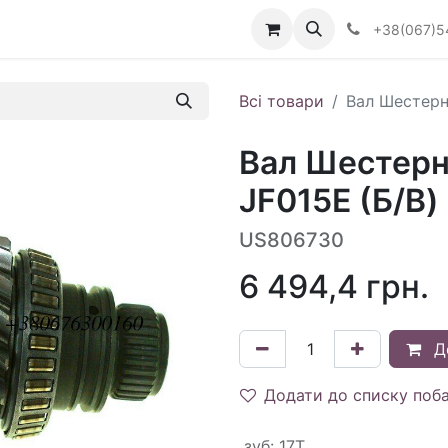
Визначити тип АКПП
+38(067)5
Всі товари
Вал Шестерн
Вал Шестерн
JF015E (Б/В)
US806730
6 494,4
грн.
Д
Додати до списку поб
зуб
:
17T