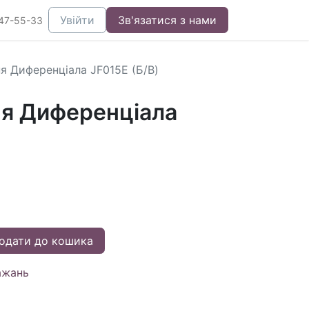
Увійти
Зв'язатися з нами
47-55-33
я Диференціала JF015E (Б/В)
я Диференціала
одати до кошика
ажань