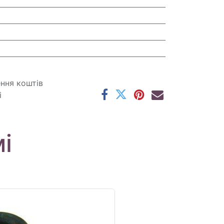
ення коштів
і
і