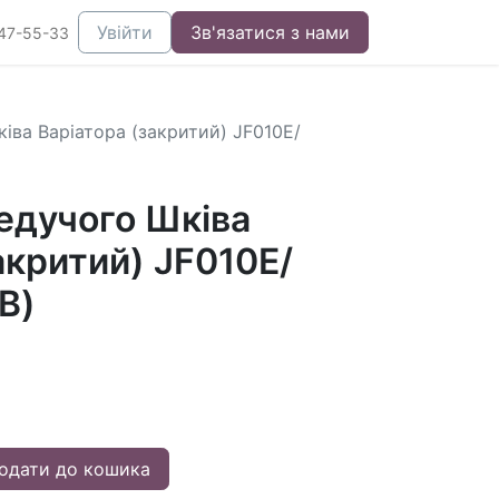
Увійти
Зв'язатися з нами
47-55-33
іва Варіатора (закритий) JF010E/
едучого Шківа
акритий) JF010E/
В)
одати до кошика