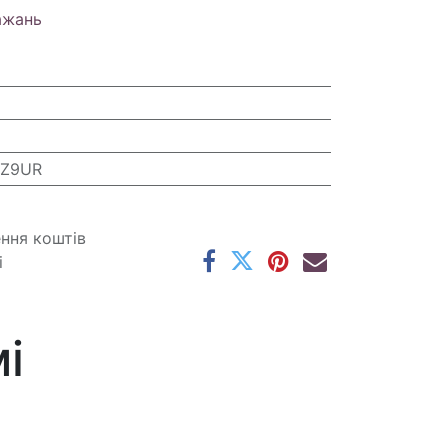
ажань
2Z9UR
ення коштів
і
і