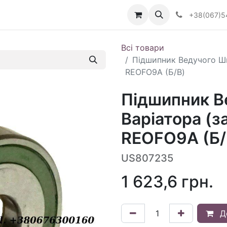
Визначити тип АКПП
+38(067)5
Всі товари
Підшипник Ведучого Шк
REOFO9A (Б/В)
Підшипник В
Варіатора (з
REOFO9A (Б/
US807235
1 623,6
грн.
Д