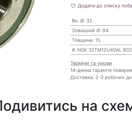
Додати до списку поб
Вн. Ø
:
32.
Зовнішній Ø
:
84.
Товщина
:
15.
#
:
NSK 32TM12U40AL B3
Терміни та умови
14-денна гарантія поверн
Доставка: 2-3 робочих дн
Подивитись на схем