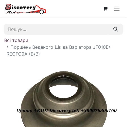
Всі товари
Поршень Веденого Шківа Варіатора JF010E/
REOFO9A (Б/В)