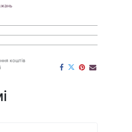
ажань
ення коштів
і
і