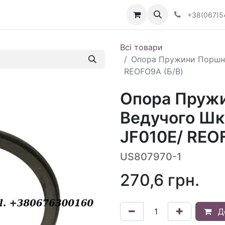
Визначити тип АКПП
+38(067)5
Всі товари
Опора Пружини Поршня
REOFO9A (Б/В)
Опора Пруж
Ведучого Шк
JF010E/ REO
US807970-1
270,6
грн.
Д