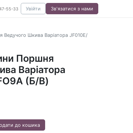
Увійти
Зв'язатися з нами
47-55-33
 Ведучого Шкива Варіатора JF010E/
ини Поршня
ива Варіатора
FO9A (Б/В)
одати до кошика