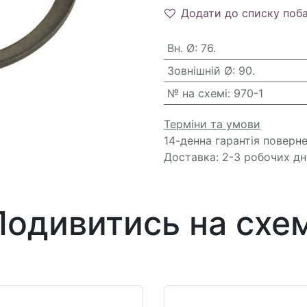
Додати до списку поб
Вн. Ø
:
76.
Зовнішній Ø
:
90.
№ на схемі
:
970-1
Терміни та умови
14-денна гарантія поверн
Доставка: 2-3 робочих дн
Подивитись на схем