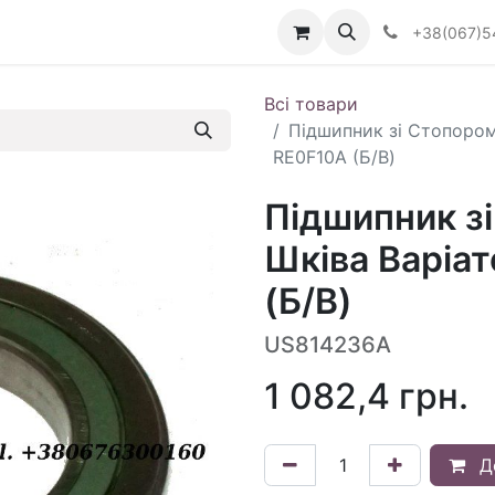
Визначити тип АКПП
+38(067)5
Всі товари
Підшипник зі Стопором
RE0F10A (Б/В)
Підшипник з
Шківа Варіат
(Б/В)
US814236A
1 082,4
грн.
Д