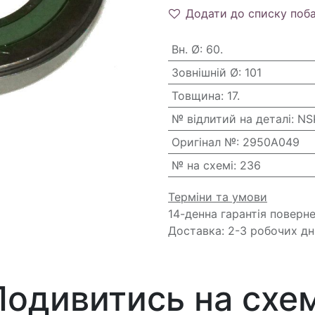
Додати до списку поб
Вн. Ø
:
60.
Зовнішній Ø
:
101
Товщина
:
17.
№ відлитий на деталі
:
NS
Оригінал №
:
2950A049
№ на схемі
:
236
Терміни та умови
14-денна гарантія поверн
Доставка: 2-3 робочих дн
Подивитись на схем