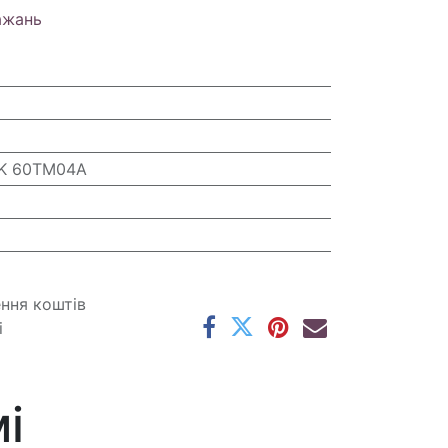
ажань
K 60TM04A
ення коштів
і
і