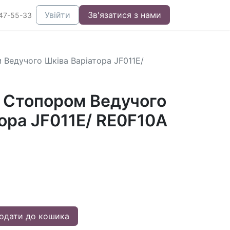
Увійти
Зв'язатися з нами
47-55-33
 Ведучого Шківа Варіатора JF011E/
і Стопором Ведучого
ора JF011E/ RE0F10A
одати до кошика